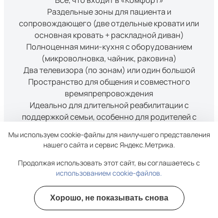
Всё, что входит в «Комфорт»
Раздельные зоны для пациента и
сопровождающего (две отдельные кровати или
основная кровать + раскладной диван)
Полноценная мини-кухня с оборудованием
(микроволновка, чайник, раковина)
Два телевизора (по зонам) или один большой
Пространство для общения и совместного
времяпрепровождения
Идеально для длительной реабилитации с
поддержкой семьи, особенно для родителей с
детьми
Мы используем cookie-файлы для наилучшего представления
от
руб.
8200
нашего сайта и сервис Яндекс.Метрика.
Заказать
Продолжая использовать этот сайт, вы соглашаетесь с
использованием cookie-файлов.
Хорошо, не показывать снова
Полезные курсы